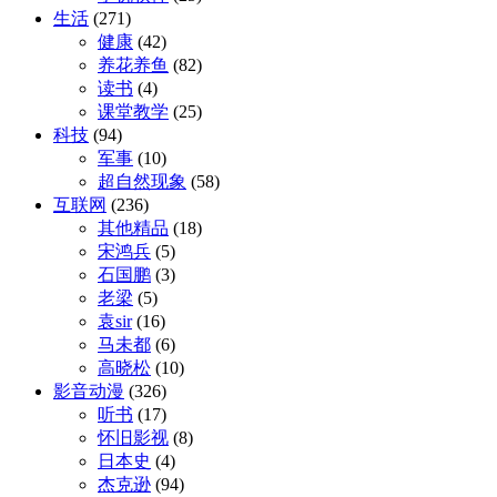
生活
(271)
健康
(42)
养花养鱼
(82)
读书
(4)
课堂教学
(25)
科技
(94)
军事
(10)
超自然现象
(58)
互联网
(236)
其他精品
(18)
宋鸿兵
(5)
石国鹏
(3)
老梁
(5)
袁sir
(16)
马未都
(6)
高晓松
(10)
影音动漫
(326)
听书
(17)
怀旧影视
(8)
日本史
(4)
杰克逊
(94)