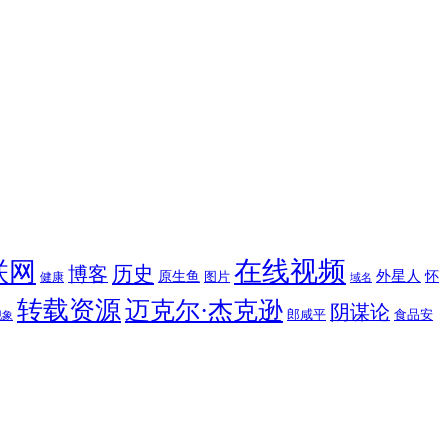
在线视频
联网
博客
历史
外星人
原生鱼
图片
怀
健康
域名
转载资源
迈克尔·杰克逊
阴谋论
郎咸平
食品安
现象