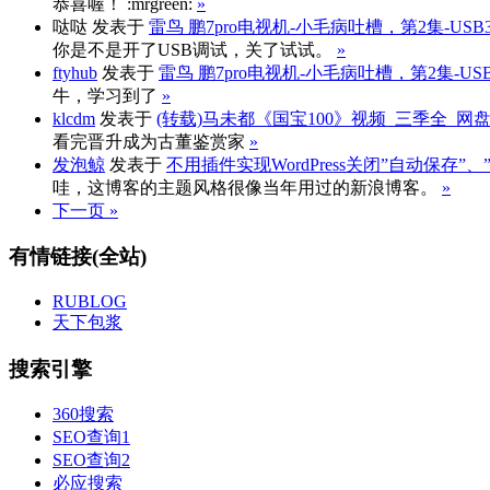
恭喜喔！ :mrgreen:
»
哒哒
发表于
雷鸟 鹏7pro电视机-小毛病吐槽，第2集-US
你是不是开了USB调试，关了试试。
»
ftyhub
发表于
雷鸟 鹏7pro电视机-小毛病吐槽，第2集-U
牛，学习到了
»
klcdm
发表于
(转载)马未都《国宝100》视频_三季全_网
看完晋升成为古董鉴赏家
»
发泡鲸
发表于
不用插件实现WordPress关闭”自动保存
哇，这博客的主题风格很像当年用过的新浪博客。
»
下一页 »
有情链接(全站)
RUBLOG
天下包浆
搜索引擎
360搜索
SEO查询1
SEO查询2
必应搜索