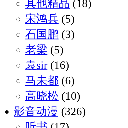
其他精品
(18)
宋鸿兵
(5)
石国鹏
(3)
老梁
(5)
袁sir
(16)
马未都
(6)
高晓松
(10)
影音动漫
(326)
听书
(17)