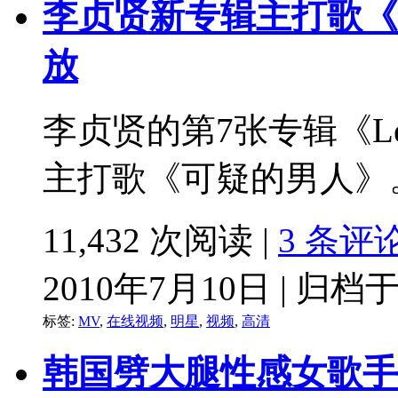
李贞贤新专辑主打歌《
放
李贞贤的第7张专辑《Lee 
主打歌《可疑的男人》。
11,432 次阅读 |
3 条评
2010年7月10日 | 归档
标签:
MV
,
在线视频
,
明星
,
视频
,
高清
韩国劈大腿性感女歌手So