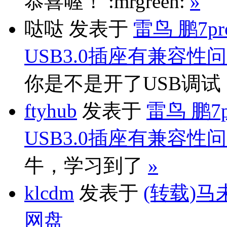
恭喜喔！ :mrgreen:
»
哒哒
发表于
雷鸟 鹏7p
USB3.0插座有兼容性
你是不是开了USB调
ftyhub
发表于
雷鸟 鹏7
USB3.0插座有兼容性
牛，学习到了
»
klcdm
发表于
(转载)马
网盘