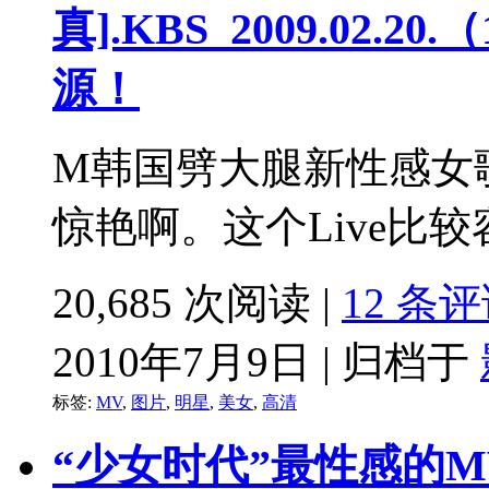
真].KBS_2009.02.20
源！
M韩国劈大腿新性感女歌
惊艳啊。这个Live比较容
20,685 次阅读 |
12 条
2010年7月9日 | 归档于
标签:
MV
,
图片
,
明星
,
美女
,
高清
“少女时代”最性感的MV