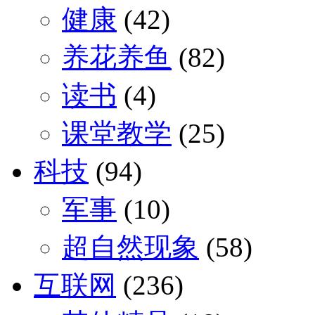
健康
(42)
养花养鱼
(82)
读书
(4)
课堂教学
(25)
科技
(94)
军事
(10)
超自然现象
(58)
互联网
(236)