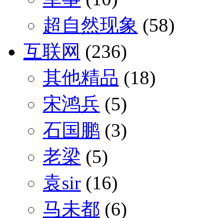
超自然现象
(58)
互联网
(236)
其他精品
(18)
宋鸿兵
(5)
石国鹏
(3)
老梁
(5)
袁sir
(16)
马未都
(6)