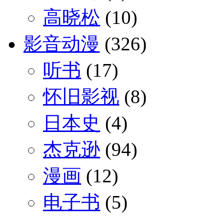
高晓松
(10)
影音动漫
(326)
听书
(17)
怀旧影视
(8)
日本史
(4)
杰克逊
(94)
漫画
(12)
电子书
(5)