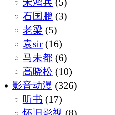
宋鸿兵
(5)
石国鹏
(3)
老梁
(5)
袁sir
(16)
马未都
(6)
高晓松
(10)
影音动漫
(326)
听书
(17)
怀旧影视
(8)