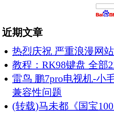
近期文章
热烈庆祝 严重浪漫网站 
教程：RK98键盘 全部2
雷鸟 鹏7pro电视机-小
兼容性问题
(转载)马未都《国宝10