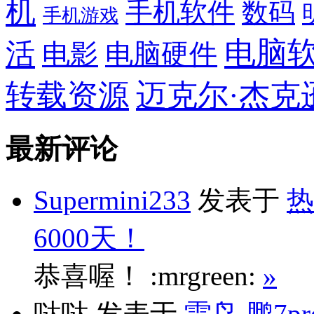
机
手机软件
数码
手机游戏
电脑
活
电影
电脑硬件
转载资源
迈克尔·杰克
最新评论
Supermini233
发表于
热
6000天！
恭喜喔！ :mrgreen:
»
哒哒
发表于
雷鸟 鹏7p