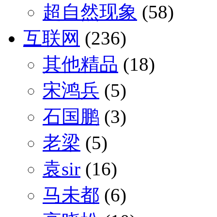
超自然现象
(58)
互联网
(236)
其他精品
(18)
宋鸿兵
(5)
石国鹏
(3)
老梁
(5)
袁sir
(16)
马未都
(6)