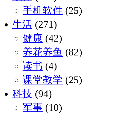
手机软件
(25)
生活
(271)
健康
(42)
养花养鱼
(82)
读书
(4)
课堂教学
(25)
科技
(94)
军事
(10)