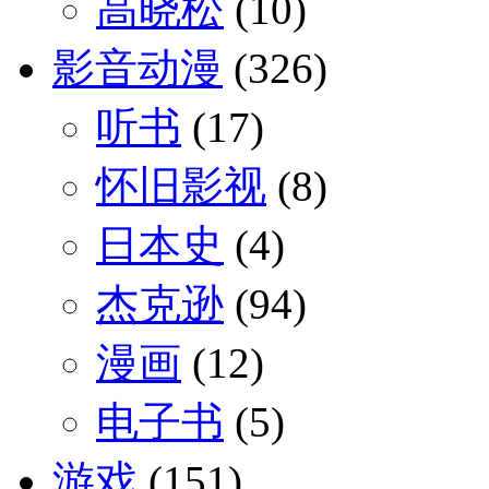
高晓松
(10)
影音动漫
(326)
听书
(17)
怀旧影视
(8)
日本史
(4)
杰克逊
(94)
漫画
(12)
电子书
(5)
游戏
(151)