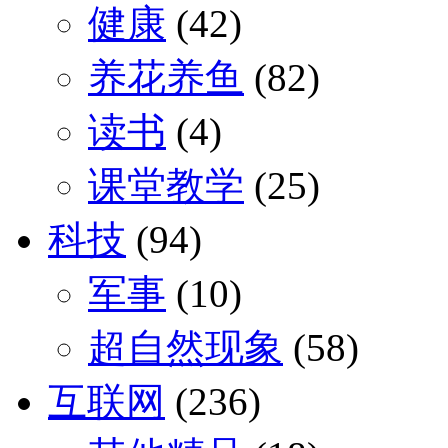
健康
(42)
养花养鱼
(82)
读书
(4)
课堂教学
(25)
科技
(94)
军事
(10)
超自然现象
(58)
互联网
(236)