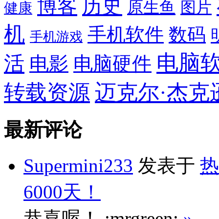
博客
历史
原生鱼
图片
健康
机
手机软件
数码
手机游戏
电脑
活
电影
电脑硬件
转载资源
迈克尔·杰克
最新评论
Supermini233
发表于
热
6000天！
恭喜喔！ :mrgreen:
»