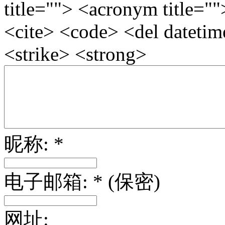
title=""> <acronym title="
<cite> <code> <del dateti
<strike> <strong>
昵称: *
电子邮箱: * (保密)
网址: