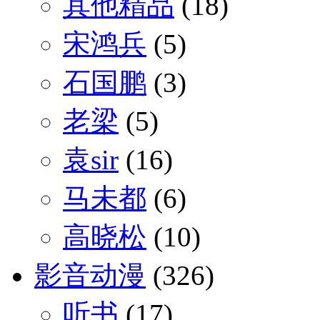
其他精品
(18)
宋鸿兵
(5)
石国鹏
(3)
老梁
(5)
袁sir
(16)
马未都
(6)
高晓松
(10)
影音动漫
(326)
听书
(17)