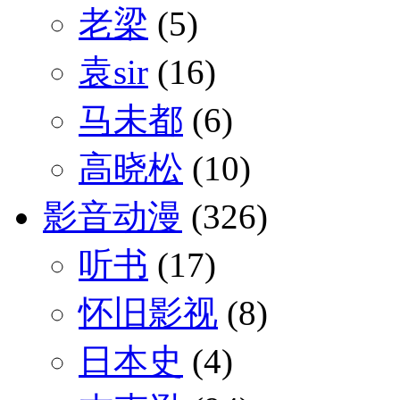
老梁
(5)
袁sir
(16)
马未都
(6)
高晓松
(10)
影音动漫
(326)
听书
(17)
怀旧影视
(8)
日本史
(4)