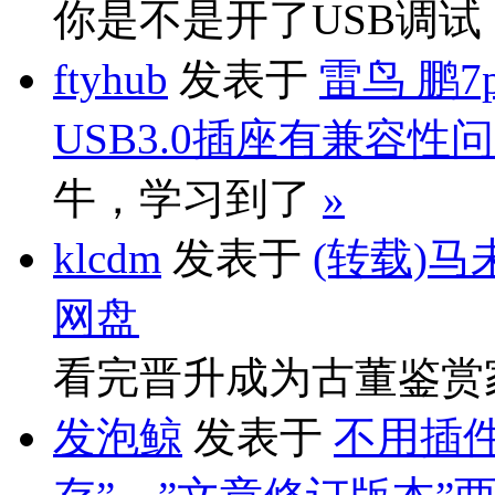
你是不是开了USB调
ftyhub
发表于
雷鸟 鹏7
USB3.0插座有兼容性
牛，学习到了
»
klcdm
发表于
(转载)马
网盘
看完晋升成为古董鉴赏
发泡鲸
发表于
不用插件