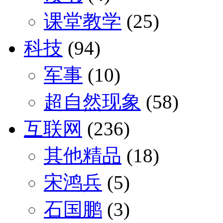
课堂教学
(25)
科技
(94)
军事
(10)
超自然现象
(58)
互联网
(236)
其他精品
(18)
宋鸿兵
(5)
石国鹏
(3)