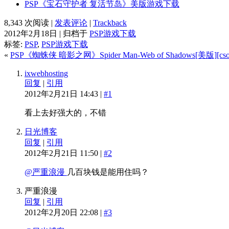
PSP《宝石守护者 复活节岛》美版游戏下载
8,343 次阅读 |
发表评论
|
Trackback
2012年2月18日 | 归档于
PSP游戏下载
标签:
PSP
,
PSP游戏下载
«
PSP《蜘蛛侠 暗影之网》Spider Man-Web of Shadows[美版][cso 2
ixwebhosting
回复
|
引用
2012年2月21日 14:43 |
#1
看上去好强大的，不错
日光博客
回复
|
引用
2012年2月21日 11:50 |
#2
@严重浪漫
几百块钱是能用住吗？
严重浪漫
回复
|
引用
2012年2月20日 22:08 |
#3