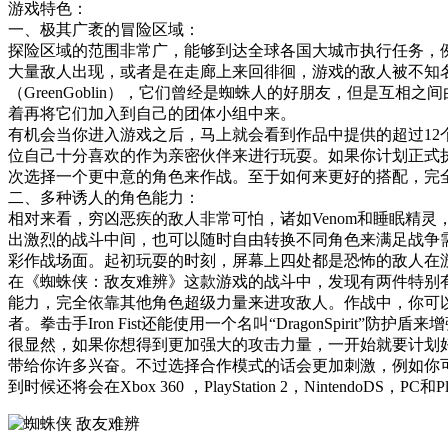
游戏特色：
一、极其广袤的冒险区域：
探险区域的范围非常广，能够到达全球各国大城市执行任务，例如日
大量敌人出现，或者是在走廊上来回徘徊，游戏的敌人被不知名
（GreenGoblin），它们曾经是蜘蛛人的好朋友，但是
着再将它们加入到自己的团体小组中来。
有机会当你进入游戏之后，马上就会看到作品中提供的超过12个与
位自己十分喜欢的作为亲密伙伴来进行玩耍。如果你计划正式执行
次选择一个更中意的角色来作战。至于如何来更好的搭配，完
二、多种诱人的角色能力：
相对来看，穷凶恶疾的敌人非常可怕，诸如Venom和睡眠精灵
出激烈的战斗中间，也可以随时自由转换不同角色来满足战争需
彩作战场面。起初玩耍的时刻，屏幕上四处都是恐怖的敌人在
在《蜘蛛侠：敌友难辨》这款游戏的战斗中，发现有两件特别
能力，完全依靠其他角色超级力量来进攻敌人。作战中，你可以
者。拳击手Iron Fist还能使用一个名叫“DragonSpi
很显然，如果你想得到更加强大的攻击力量，一开始就要计划
带给你许多兴奋。不过选择合作模式的话会更加刺激，例如你可
到时候还将会在Xbox 360 ，PlayStation 2，NintendoD