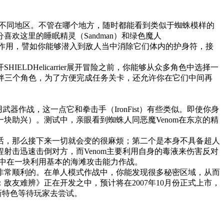
t）等不同地区。不管在哪个地方，随时都能看到类似于蜘蛛模样的
欢这里的睡眠精灵（Sandman）和绿色魔人
大的作用，譬如你能够潜入到敌人当中消除它们体内的护身符，接
DHelicarrier展开冒险之前，你能够从众多角色中选择一
的伙伴三个角色，为了方便完成任务关卡，还允许你在它们中间再
作战，这一点它和拳击手（IronFist）有些类似。即使你身
块助兴）。测试中，亲眼看到蜘蛛人同恶魔Venom在东京的精
。
话，那么接下来一切就会变的很麻烦；第二个是本身不具备超人
射击迅速击倒对方，而Venom主要利用自身的毒液来伤害反对
灵可以集中在一块利用基本的海滩攻击能力作战。
非常顺利的。在单人模式作战中，你能发现很多秘密区域，从而
友难辨》正在开发之中，预计将在2007年10月份正式上市，
会有更多新特色等待玩家去尝试。