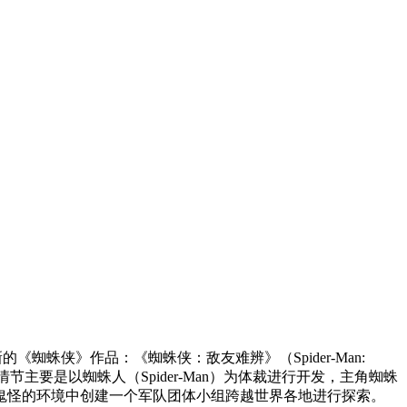
蜘蛛侠》作品：《蜘蛛侠：敌友难辨》（Spider-Man:
故事情节主要是以蜘蛛人（Spider-Man）为体裁进行开发，主角蜘蛛
鬼怪的环境中创建一个军队团体小组跨越世界各地进行探索。