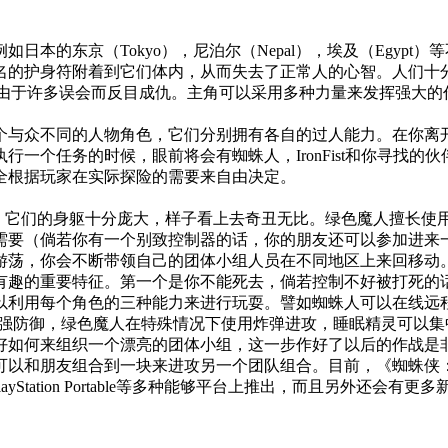
本的东京（Tokyo），尼泊尔（Nepal），埃及（Egyp
的护身符附着到它们体内，从而失去了正常人的心智。人们十分喜
互相之间由于许多误会而反目成仇。主角可以采用多种力量来发挥强
众不同的人物角色，它们分别拥有各自的过人能力。在你离开SHIEL
一个任务的时候，眼前将会有蜘蛛人，IronFist和你寻找
全根据玩家在实际探险的需要来自由决定。
，它们的身躯十分庞大，样子看上去奇丑无比。绿色魔人擅长使用武器
要（倘若你有一个别致控制器的话，你的朋友还可以参加进来一
游荡，你会不断带领自己的团体小组人员在不同地区上来回移动
有趣的重要特征。第一个是你不能死去，倘若控制不好被打死的
利用每个角色的三种能力来进行玩耍。譬如蜘蛛人可以在线远程
rit”防护盾来增强防御，绿色魔人在特殊情况下使用炸弹进攻，睡眠精
好如何来组织一个漂亮的团体小组，这一步作好了以后的作战是
以和朋友组合到一块来进攻另一个团队组合。目前，《蜘蛛侠：敌
S，PC和PlayStation Portable等多种能够平台上推出，而且另外还