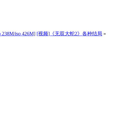
38M/iso 426M]
[视频]《无双大蛇2》各种结局
»