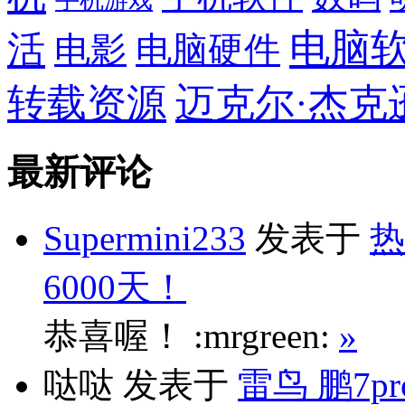
手机游戏
电脑
活
电影
电脑硬件
转载资源
迈克尔·杰克
最新评论
Supermini233
发表于
热
6000天！
恭喜喔！ :mrgreen:
»
哒哒
发表于
雷鸟 鹏7p