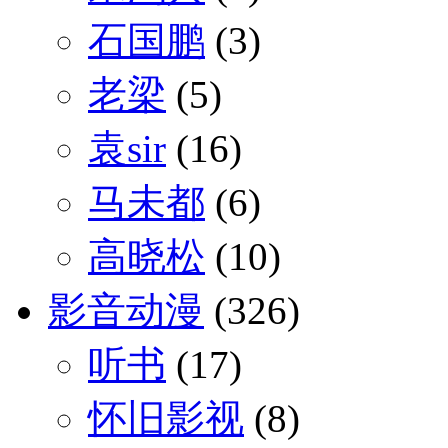
石国鹏
(3)
老梁
(5)
袁sir
(16)
马未都
(6)
高晓松
(10)
影音动漫
(326)
听书
(17)
怀旧影视
(8)