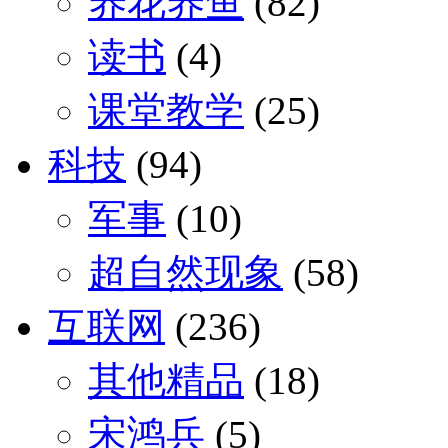
养花养鱼
(82)
读书
(4)
课堂教学
(25)
科技
(94)
军事
(10)
超自然现象
(58)
互联网
(236)
其他精品
(18)
宋鸿兵
(5)