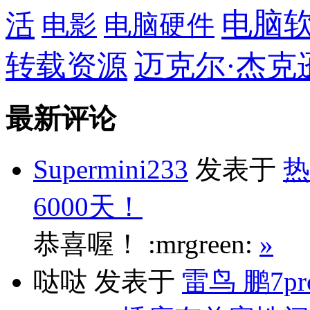
电脑
活
电影
电脑硬件
转载资源
迈克尔·杰克
最新评论
Supermini233
发表于
热
6000天！
恭喜喔！ :mrgreen:
»
哒哒
发表于
雷鸟 鹏7p