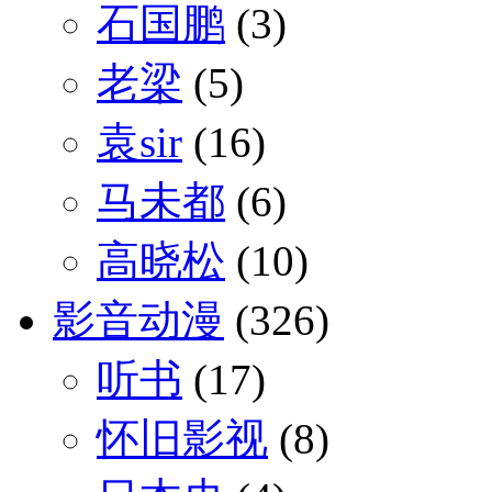
石国鹏
(3)
老梁
(5)
袁sir
(16)
马未都
(6)
高晓松
(10)
影音动漫
(326)
听书
(17)
怀旧影视
(8)