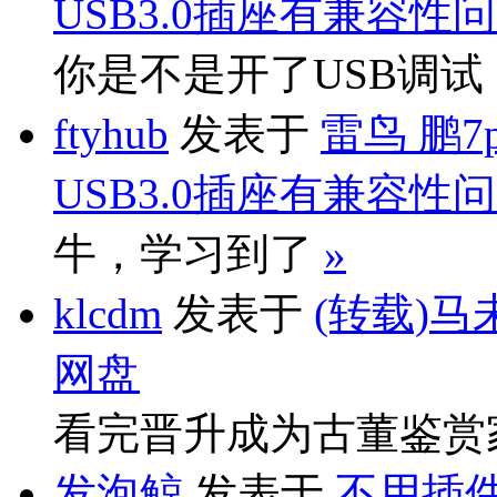
USB3.0插座有兼容性
你是不是开了USB调
ftyhub
发表于
雷鸟 鹏7
USB3.0插座有兼容性
牛，学习到了
»
klcdm
发表于
(转载)马
网盘
看完晋升成为古董鉴赏
发泡鲸
发表于
不用插件