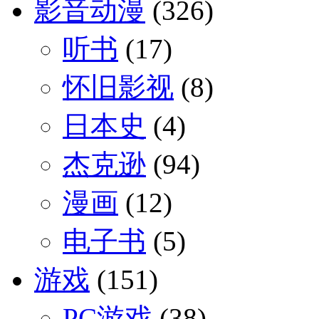
影音动漫
(326)
听书
(17)
怀旧影视
(8)
日本史
(4)
杰克逊
(94)
漫画
(12)
电子书
(5)
游戏
(151)
PC游戏
(38)