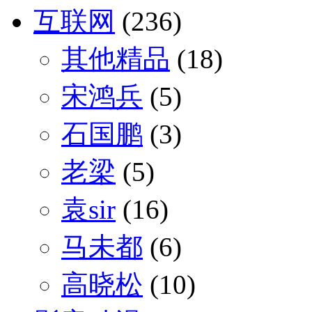
互联网
(236)
其他精品
(18)
宋鸿兵
(5)
石国鹏
(3)
老梁
(5)
袁sir
(16)
马未都
(6)
高晓松
(10)