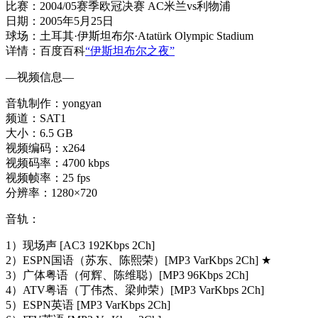
比赛：2004/05赛季欧冠决赛 AC米兰vs利物浦
日期：2005年5月25日
球场：土耳其·伊斯坦布尔·Atatürk Olympic Stadium
详情：百度百科
“伊斯坦布尔之夜”
—视频信息—
音轨制作：yongyan
频道：SAT1
大小：6.5 GB
视频编码：x264
视频码率：4700 kbps
视频帧率：25 fps
分辨率：1280×720
音轨：
1）现场声 [AC3 192Kbps 2Ch]
2）ESPN国语（苏东、陈熙荣）[MP3 VarKbps 2Ch] ★
3）广体粤语（何辉、陈维聪）[MP3 96Kbps 2Ch]
4）ATV粤语（丁伟杰、梁帅荣）[MP3 VarKbps 2Ch]
5）ESPN英语 [MP3 VarKbps 2Ch]