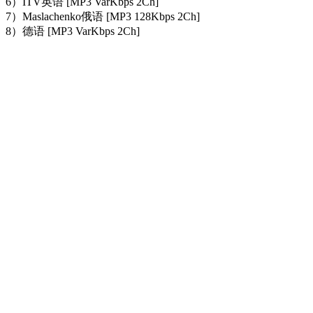
6）ITV英语 [MP3 VarKbps 2Ch]
7）Maslachenko俄语 [MP3 128Kbps 2Ch]
8）德语 [MP3 VarKbps 2Ch]