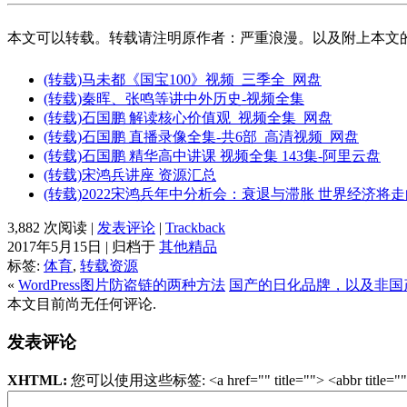
本文可以转载。转载请注明原作者：严重浪漫。以及附上本文
(转载)马未都《国宝100》视频_三季全_网盘
(转载)秦晖、张鸣等讲中外历史-视频全集
(转载)石国鹏 解读核心价值观_视频全集_网盘
(转载)石国鹏 直播录像全集-共6部_高清视频_网盘
(转载)石国鹏 精华高中讲课 视频全集 143集-阿里云盘
(转载)宋鸿兵讲座 资源汇总
(转载)2022宋鸿兵年中分析会：衰退与滞胀 世界经济将
3,882 次阅读 |
发表评论
|
Trackback
2017年5月15日 | 归档于
其他精品
标签:
体育
,
转载资源
«
WordPress图片防盗链的两种方法
国产的日化品牌，以及非国
本文目前尚无任何评论.
发表评论
XHTML:
您可以使用这些标签: <a href="" title=""> <abbr title=""> <acr