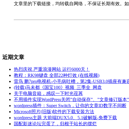
文章里的下载链接，均转载自网络，不保证长期有效。如
近期文章
热烈庆祝 严重浪漫网站 运行6000天！
教程：RK98键盘 全部22种灯效 (在线视频)
雷鸟 鹏7pro电视机-小毛病吐槽，第2集-USB3.0插座有
(转载)马未都《国宝100》视频_三季全_网盘
关于电脑音箱，感叹一下时光荏苒
不用插件实现WordPress关闭”自动保存”、”文章修订
wordpress插件：Super Switch，让你的文章ID数字不间断
Microsoft照片(旧版)软件的下载安装方法
wordpress主题 大前端DUX5.0、5.1破解版-免费下载
国配影迷论坛完蛋了，归根于站长的摆烂