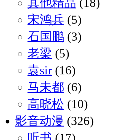
其他精品
(18)
宋鸿兵
(5)
石国鹏
(3)
老梁
(5)
袁sir
(16)
马未都
(6)
高晓松
(10)
影音动漫
(326)
听书
(17)