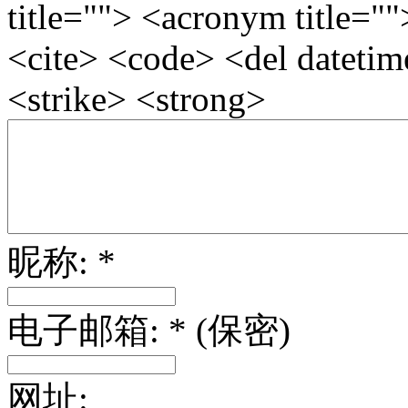
title=""> <acronym title="
<cite> <code> <del dateti
<strike> <strong>
昵称: *
电子邮箱: * (保密)
网址: