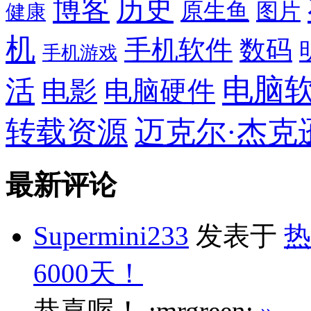
博客
历史
原生鱼
图片
健康
机
手机软件
数码
手机游戏
电脑
活
电影
电脑硬件
转载资源
迈克尔·杰克
最新评论
Supermini233
发表于
热
6000天！
恭喜喔！ :mrgreen:
»