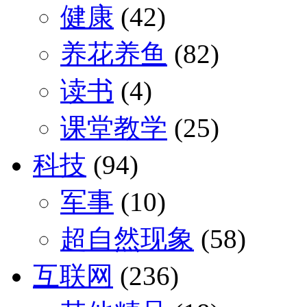
健康
(42)
养花养鱼
(82)
读书
(4)
课堂教学
(25)
科技
(94)
军事
(10)
超自然现象
(58)
互联网
(236)