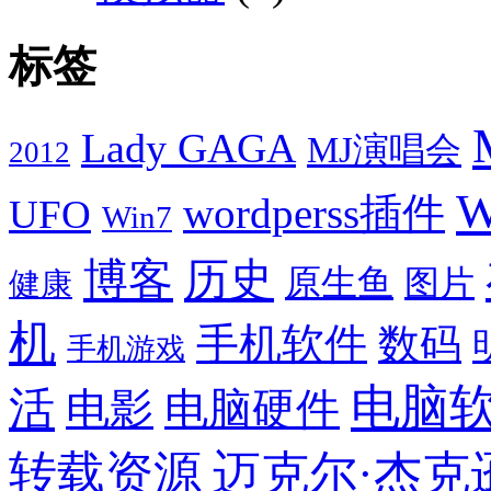
标签
Lady GAGA
MJ演唱会
2012
W
wordperss插件
UFO
Win7
博客
历史
原生鱼
图片
健康
机
手机软件
数码
手机游戏
电脑
活
电影
电脑硬件
转载资源
迈克尔·杰克