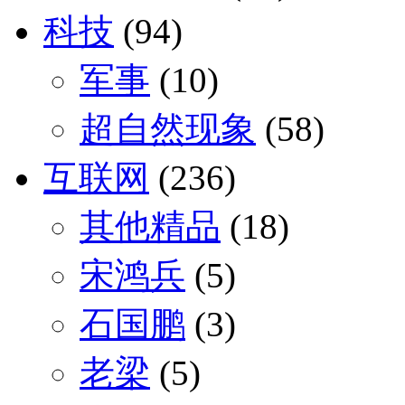
科技
(94)
军事
(10)
超自然现象
(58)
互联网
(236)
其他精品
(18)
宋鸿兵
(5)
石国鹏
(3)
老梁
(5)