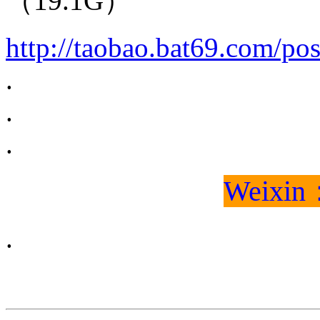
（19.1G）
http://taobao.bat69.com/po
.
.
.
Weixin
.