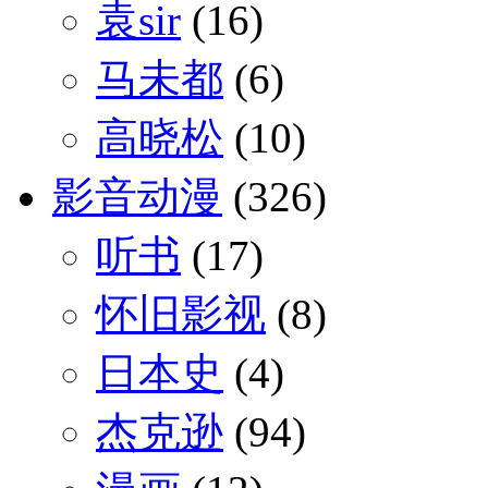
袁sir
(16)
马未都
(6)
高晓松
(10)
影音动漫
(326)
听书
(17)
怀旧影视
(8)
日本史
(4)
杰克逊
(94)