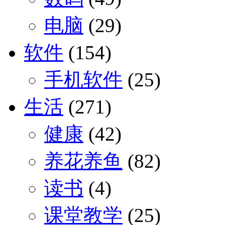
电脑
(29)
软件
(154)
手机软件
(25)
生活
(271)
健康
(42)
养花养鱼
(82)
读书
(4)
课堂教学
(25)