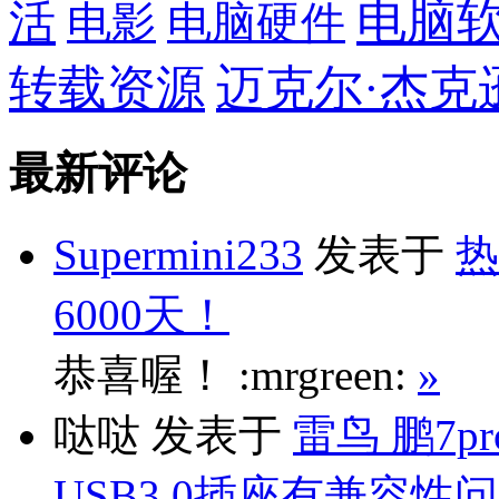
电脑
活
电影
电脑硬件
转载资源
迈克尔·杰克
最新评论
Supermini233
发表于
热
6000天！
恭喜喔！ :mrgreen:
»
哒哒
发表于
雷鸟 鹏7p
USB3.0插座有兼容性