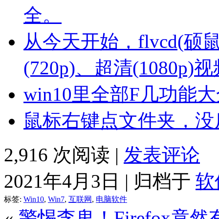
全。
从今天开始，flvcd(
(720p)、超清(1080p)
win10里全部F几功能大
鼠标右键点文件夹，没
2,916 次阅读 |
发表评论
2021年4月3日 | 归档于
软
标签:
Win10
,
Win7
,
互联网
,
电脑软件
«
警惕李鬼！Firefox