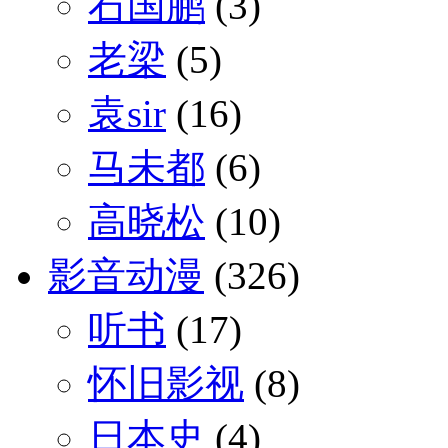
石国鹏
(3)
老梁
(5)
袁sir
(16)
马未都
(6)
高晓松
(10)
影音动漫
(326)
听书
(17)
怀旧影视
(8)
日本史
(4)