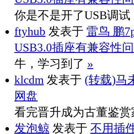
你是不是开了USB调
ftyhub
发表于
雷鸟 鹏7
USB3.0插座有兼容性
牛，学习到了
»
klcdm
发表于
(转载)马
网盘
看完晋升成为古董鉴赏
发泡鲸
发表于
不用插件