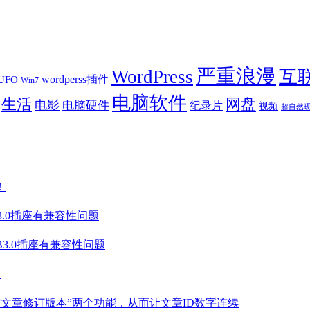
严重浪漫
WordPress
互
wordperss插件
UFO
Win7
电脑软件
生活
网盘
电影
电脑硬件
纪录片
视频
超自然
！
B3.0插座有兼容性问题
SB3.0插座有兼容性问题
盘
”、”文章修订版本”两个功能，从而让文章ID数字连续