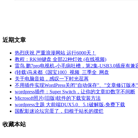
近期文章
热烈庆祝 严重浪漫网站 运行6000天！
教程：RK98键盘 全部22种灯效 (在线视频)
雷鸟 鹏7pro电视机-小毛病吐槽，第2集-USB3.0插座有
(转载)马未都《国宝100》视频_三季全_网盘
关于电脑音箱，感叹一下时光荏苒
不用插件实现WordPress关闭”自动保存”、”文章修订
wordpress插件：Super Switch，让你的文章ID数字不间断
Microsoft照片(旧版)软件的下载安装方法
wordpress主题 大前端DUX5.0、5.1破解版-免费下载
国配影迷论坛完蛋了，归根于站长的摆烂
收藏本站