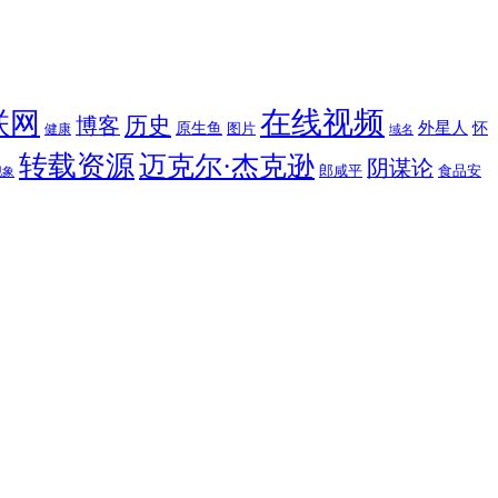
在线视频
联网
博客
历史
外星人
原生鱼
图片
怀
健康
域名
转载资源
迈克尔·杰克逊
阴谋论
郎咸平
食品安
现象