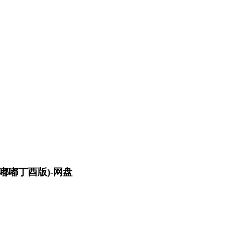
复嘟嘟丁酉版)-网盘