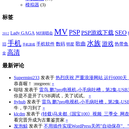
模拟器
(3)
标签
MV
PSP
SEO
PSP游戏下载
Lady GAGA
MJ演唱会
2012
手机
水族
游戏
歌曲
手机软件
数码
热带鱼
旧
明星
手机游戏
高清
全
最新评论
Supermini233
发表于
热烈庆祝 严重浪漫网站 运行6000天
恭喜喔！ :mrgreen:
»
哒哒
发表于
雷鸟 鹏7pro电视机-小毛病吐槽，第2集-US
你是不是开了USB调试，关了试试。
»
ftyhub
发表于
雷鸟 鹏7pro电视机-小毛病吐槽，第2集-U
牛，学习到了
»
klcdm
发表于
(转载)马未都《国宝100》视频_三季全_网
看完晋升成为古董鉴赏家
»
发泡鲸
发表于
不用插件实现WordPress关闭”自动保存