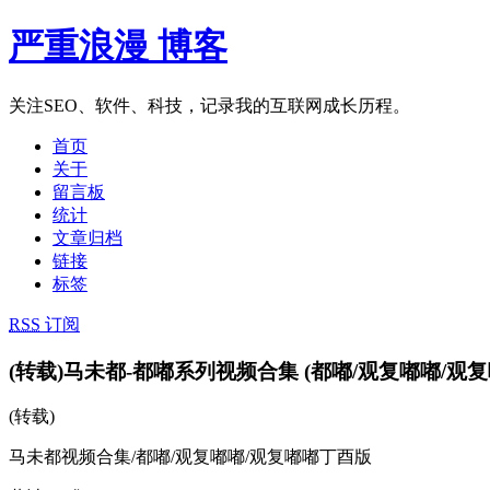
严重浪漫 博客
关注SEO、软件、科技，记录我的互联网成长历程。
首页
关于
留言板
统计
文章归档
链接
标签
RSS
订阅
(转载)马未都-都嘟系列视频合集 (都嘟/观复嘟嘟/观
(转载)
马未都视频合集/都嘟/观复嘟嘟/观复嘟嘟丁酉版