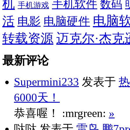
机
手机软件
数码
手机游戏
电脑
活
电影
电脑硬件
转载资源
迈克尔·杰克
最新评论
Supermini233
发表于
热
6000天！
恭喜喔！ :mrgreen:
»
哒哒
发表于
雷鸟 鹏7p