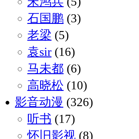
宋鸿兵
(5)
石国鹏
(3)
老梁
(5)
袁sir
(16)
马未都
(6)
高晓松
(10)
影音动漫
(326)
听书
(17)
怀旧影视
(8)