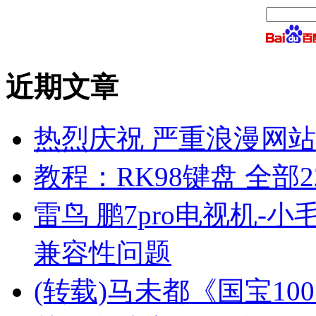
近期文章
热烈庆祝 严重浪漫网站 
教程：RK98键盘 全部2
雷鸟 鹏7pro电视机-小
兼容性问题
(转载)马未都《国宝10