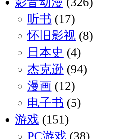
影音动漫
(326)
听书
(17)
怀旧影视
(8)
日本史
(4)
杰克逊
(94)
漫画
(12)
电子书
(5)
游戏
(151)
PC游戏
(38)