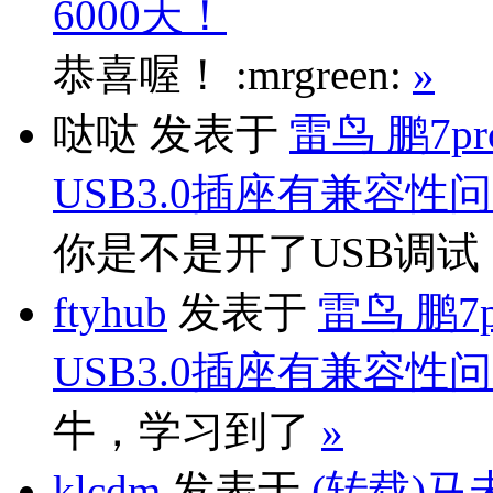
6000天！
恭喜喔！ :mrgreen:
»
哒哒
发表于
雷鸟 鹏7p
USB3.0插座有兼容性
你是不是开了USB调
ftyhub
发表于
雷鸟 鹏7
USB3.0插座有兼容性
牛，学习到了
»
klcdm
发表于
(转载)马