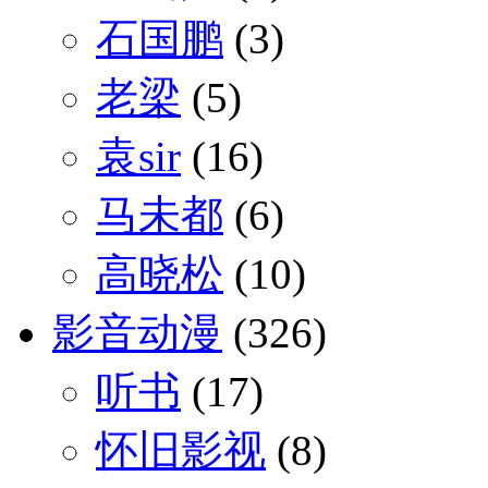
石国鹏
(3)
老梁
(5)
袁sir
(16)
马未都
(6)
高晓松
(10)
影音动漫
(326)
听书
(17)
怀旧影视
(8)