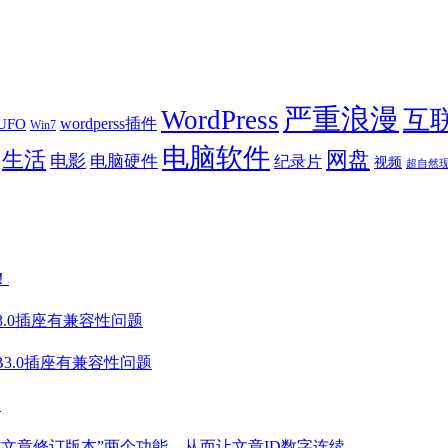
严重浪漫
WordPress
互
wordperss插件
UFO
Win7
电脑软件
生活
网盘
电影
电脑硬件
纪录片
视频
超自然
！
B3.0插座有兼容性问题
SB3.0插座有兼容性问题
盘
”、”文章修订版本”两个功能，从而让文章ID数字连续