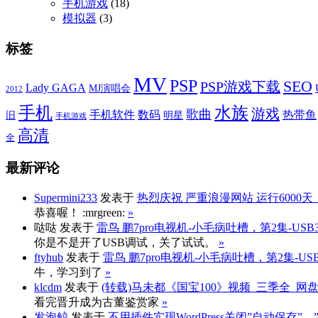
手机游戏
(18)
模拟器
(3)
标签
MV
PSP
SEO
PSP游戏下载
Lady GAGA
MJ演唱会
2012
手机
水族
游戏
歌曲
手机软件
数码
热带鱼
旧
明星
手机游戏
高清
全
最新评论
Supermini233
发表于
热烈庆祝 严重浪漫网站 运行6000天
恭喜喔！ :mrgreen:
»
哒哒
发表于
雷鸟 鹏7pro电视机-小毛病吐槽，第2集-US
你是不是开了USB调试，关了试试。
»
ftyhub
发表于
雷鸟 鹏7pro电视机-小毛病吐槽，第2集-U
牛，学习到了
»
klcdm
发表于
(转载)马未都《国宝100》视频_三季全_网
看完晋升成为古董鉴赏家
»
发泡鲸
发表于
不用插件实现WordPress关闭”自动保存