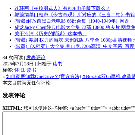
连环画《柏拉图式人》有PDF电子版下载么？
郭德纲单口相声《今古奇观》所对应的《三言二拍》书籍
(转载)解放前黑白老电影 66部合集_(1940-1949年)_网盘
成龙Jacky Chen经典电影大全集 72部 1080p 功夫片 网
关于河清《历史的阴谋》这本书。
(转载) 美剧 权力的游戏 未删减版 八季全 1080p高清视频
(转载)《X档案》大全集.共11季.720p高清_中文字幕_百
84 次阅读 |
发表评论
2025年7月28日 | 归档于
读书
标签:
怀旧
,
读书
«
如何彻底卸载OneDrive？(官方方法)
XBox360双65厚机 改
本文目前尚无任何评论.
发表评论
XHTML:
您可以使用这些标签: <a href="" title=""> <abbr title=""> <acr