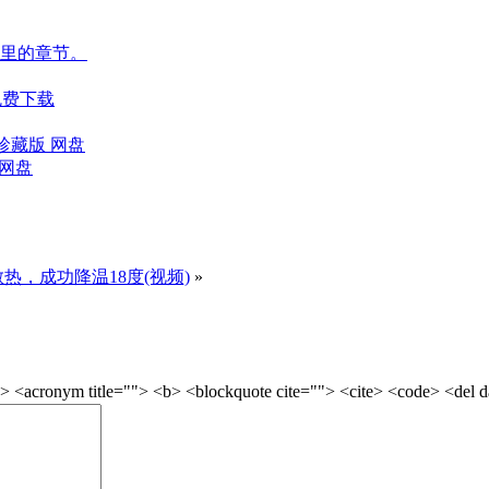
里的章节。
盘免费下载
 珍藏版 网盘
度网盘
造散热，成功降温18度(视频)
»
onym title=""> <b> <blockquote cite=""> <cite> <code> <del dat