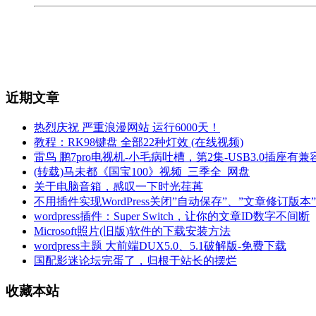
近期文章
热烈庆祝 严重浪漫网站 运行6000天！
教程：RK98键盘 全部22种灯效 (在线视频)
雷鸟 鹏7pro电视机-小毛病吐槽，第2集-USB3.0插座有
(转载)马未都《国宝100》视频_三季全_网盘
关于电脑音箱，感叹一下时光荏苒
不用插件实现WordPress关闭”自动保存”、”文章修订
wordpress插件：Super Switch，让你的文章ID数字不间断
Microsoft照片(旧版)软件的下载安装方法
wordpress主题 大前端DUX5.0、5.1破解版-免费下载
国配影迷论坛完蛋了，归根于站长的摆烂
收藏本站