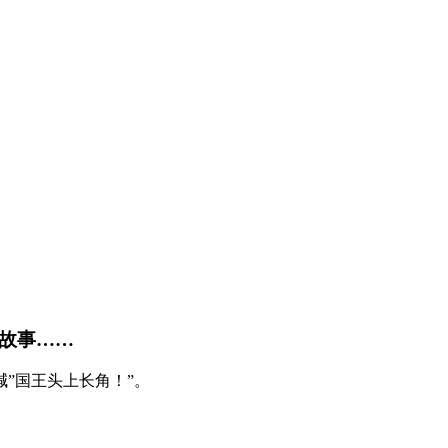
话故事……
”国王头上长角！”。