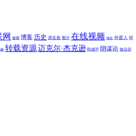
在线视频
联网
博客
历史
外星人
原生鱼
图片
怀
健康
域名
转载资源
迈克尔·杰克逊
阴谋论
郎咸平
食品安
现象