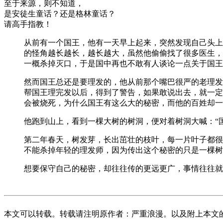
至于来源，则不知道，
是安徒生童话？还是格林童话？
请高手指教！
从前有一个国王，他有一天早上起来，突然发现自己头上
的怪角越长越长，越长越大，虽然他偷偷找了很多医生，
一概杀掉灭口，于是国中再也不敢有人谈论一点关于国王
然而国王总还是要理发的，他从前那个嘴巴很严的老理发
帮国王理完发以后，得到了警告，如果敢说出去，就一定
会被烧死，为什么国王有这么大的秘密，而他的百姓却一
他跑到山上，看到一棵大树的树洞，便对着树洞大喊：“
第二年春天，树发芽，长出茁壮的枝叶，每一片叶子都很
不能杀掉年轻的理发师，因为传出这个秘密的只是一棵树
想要保守自己的秘密，却往往传的更远更广，事情往往就
本文可以转载。转载请注明原作者：严重浪漫。以及附上本文