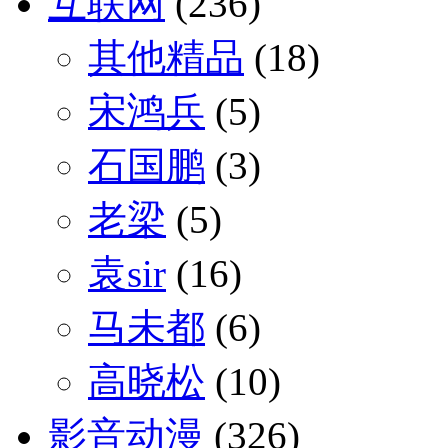
互联网
(236)
其他精品
(18)
宋鸿兵
(5)
石国鹏
(3)
老梁
(5)
袁sir
(16)
马未都
(6)
高晓松
(10)
影音动漫
(326)