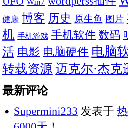
W
wordperss插件
UFO
Win7
博客
历史
原生鱼
图片
健康
机
手机软件
数码
手机游戏
电脑
活
电影
电脑硬件
转载资源
迈克尔·杰克
最新评论
Supermini233
发表于
热
6000天！