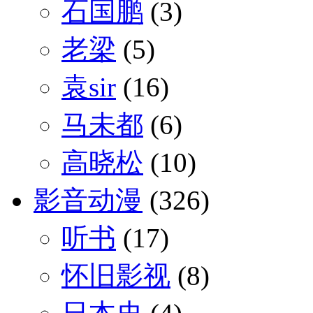
石国鹏
(3)
老梁
(5)
袁sir
(16)
马未都
(6)
高晓松
(10)
影音动漫
(326)
听书
(17)
怀旧影视
(8)