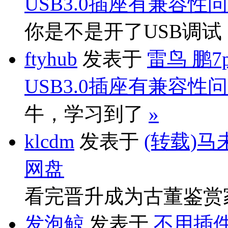
USB3.0插座有兼容性
你是不是开了USB调
ftyhub
发表于
雷鸟 鹏7
USB3.0插座有兼容性
牛，学习到了
»
klcdm
发表于
(转载)马
网盘
看完晋升成为古董鉴赏
发泡鲸
发表于
不用插件