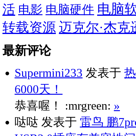
电脑
活
电影
电脑硬件
转载资源
迈克尔·杰克
最新评论
Supermini233
发表于
热
6000天！
恭喜喔！ :mrgreen:
»
哒哒
发表于
雷鸟 鹏7p